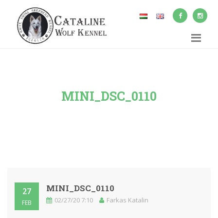
MINI_DSC_0110
MINI_DSC_0110
27
02/27/20 7:10
Farkas Katalin
FEB