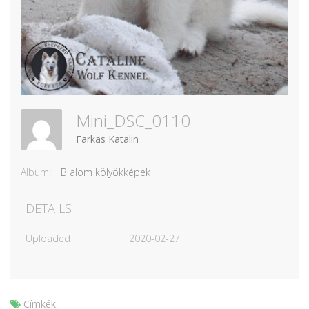
Mini_DSC_0110
Farkas Katalin
Album:
B alom kölyökképek
DETAILS
Uploaded
2020-02-27
Címkék: