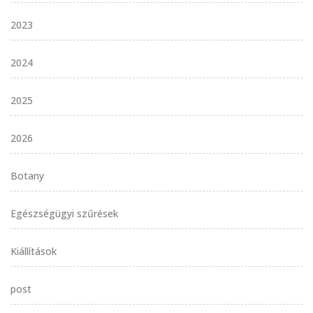
2023
2024
2025
2026
Botany
Egészségügyi szűrések
Kiállítások
post