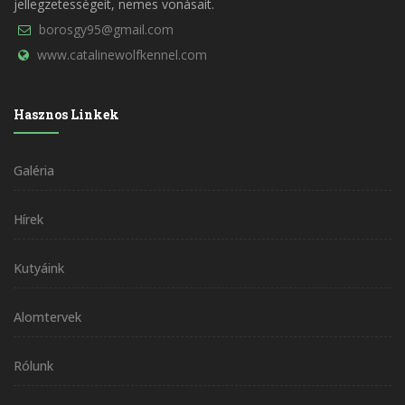
jellegzetességeit, nemes vonásait.
borosgy95@gmail.com
www.catalinewolfkennel.com
Hasznos Linkek
Galéria
Hírek
Kutyáink
Alomtervek
Rólunk