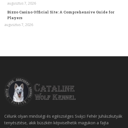
augusztus 7, 2026
Bizzo Casino Official Site: A Comprehensive Guide for
Players
augusztus 7, 2026
Célunk olyan minőségi és egészséges Svájci Fehér Juhászkutyák
tenyésztése, akik büszkén képviselhetik magukon a fajta