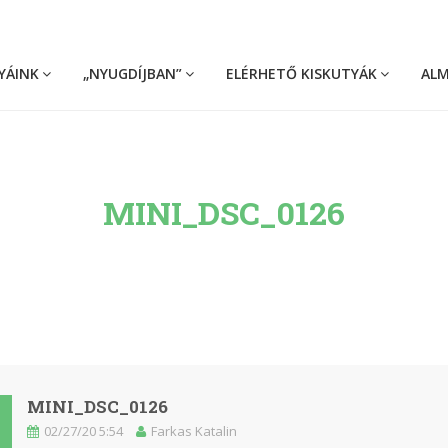
YÁINK
„NYUGDÍJBAN”
ELÉRHETŐ KISKUTYÁK
AL
MINI_DSC_0126
MINI_DSC_0126
02/27/20 5:54
Farkas Katalin