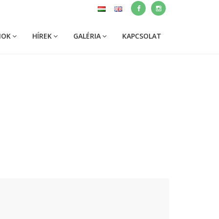
MOK
HÍREK
GALÉRIA
KAPCSOLAT