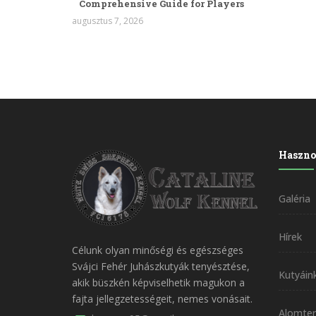
Comprehensive Guide for Players
augusztus 7, 2026
Haszno
Galéria
Hírek
Célunk olyan minőségi és egészséges
Svájci Fehér Juhászkutyák tenyésztése,
Kutyáin
akik büszkén képviselhetik magukon a
fajta jellegzetességeit, nemes vonásait.
Alomter