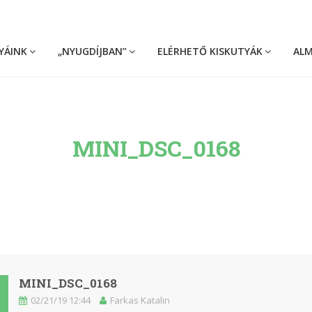
YÁINK
„NYUGDÍJBAN”
ELÉRHETŐ KISKUTYÁK
AL
MINI_DSC_0168
MINI_DSC_0168
02/21/19 12:44
Farkas Katalin