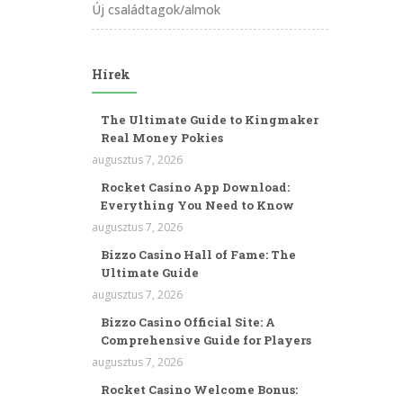
Új családtagok/almok
Hírek
The Ultimate Guide to Kingmaker
Real Money Pokies
augusztus 7, 2026
Rocket Casino App Download:
Everything You Need to Know
augusztus 7, 2026
Bizzo Casino Hall of Fame: The
Ultimate Guide
augusztus 7, 2026
Bizzo Casino Official Site: A
Comprehensive Guide for Players
augusztus 7, 2026
Rocket Casino Welcome Bonus: