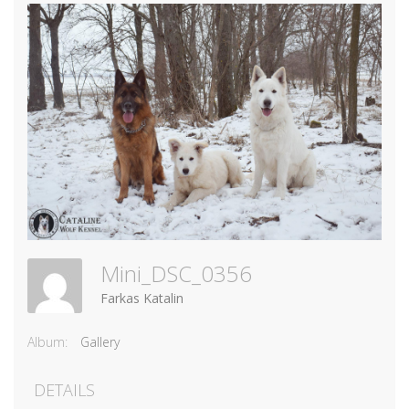
Mini_DSC_0356
Farkas Katalin
Album:
Gallery
DETAILS