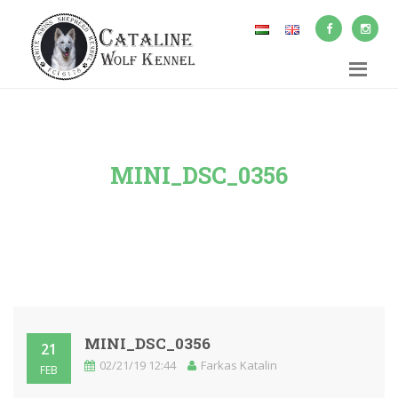
MINI_DSC_0356
MINI_DSC_0356
21
02/21/19 12:44
Farkas Katalin
FEB