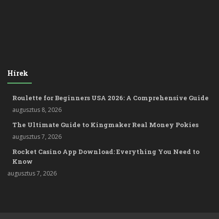
Hírek
Roulette for Beginners USA 2026: A Comprehensive Guide
augusztus 8, 2026
The Ultimate Guide to Kingmaker Real Money Pokies
augusztus 7, 2026
Rocket Casino App Download: Everything You Need to
Know
augusztus 7, 2026