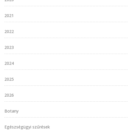
2021
2022
2023
2024
2025
2026
Botany
Egészségügyi szűrések