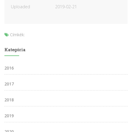
Uploaded
2019-02-21
Címkék:
Kategória
2016
2017
2018
2019
2020