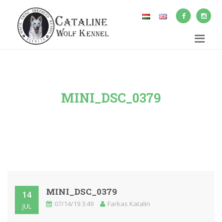
MINI_DSC_0379
MINI_DSC_0379
14
07/14/19 3:49
Farkas Katalin
JUL