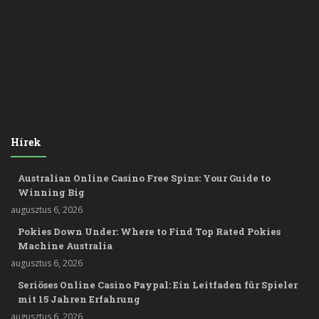
Hírek
Australian Online Casino Free Spins: Your Guide to
Winning Big
augusztus 6, 2026
Pokies Down Under: Where to Find Top Rated Pokies
Machine Australia
augusztus 6, 2026
Seriöses Online Casino Paypal: Ein Leitfaden für Spieler
mit 15 Jahren Erfahrung
augusztus 6, 2026