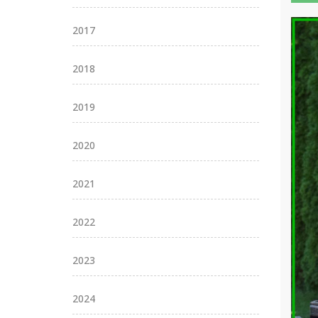
2017
2018
2019
2020
2021
2022
2023
2024