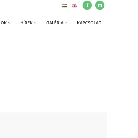
MOK
HÍREK
GALÉRIA
KAPCSOLAT