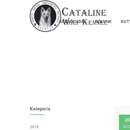
KEZDŐOLDAL
RÓLUNK
KUT
Kategória
20
2016
AU