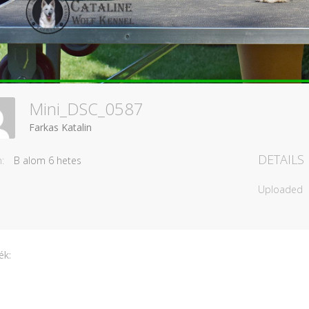
Mini_DSC_0587
Farkas Katalin
DETAILS
:
B alom 6 hetes
Uploaded
ék: