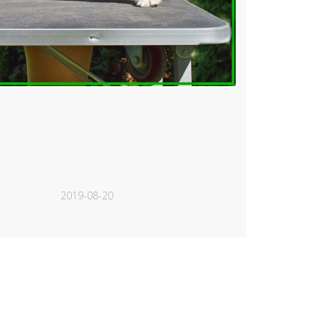
2019-08-20