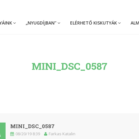
YÁINK
„NYUGDÍJBAN”
ELÉRHETŐ KISKUTYÁK
AL
MINI_DSC_0587
MINI_DSC_0587
08/20/19 8:39
Farkas Katalin
G