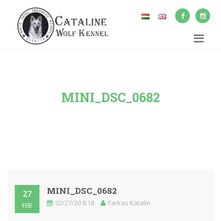
MINI_DSC_0682
MINI_DSC_0682
27
02/27/20 8:18
Farkas Katalin
FEB