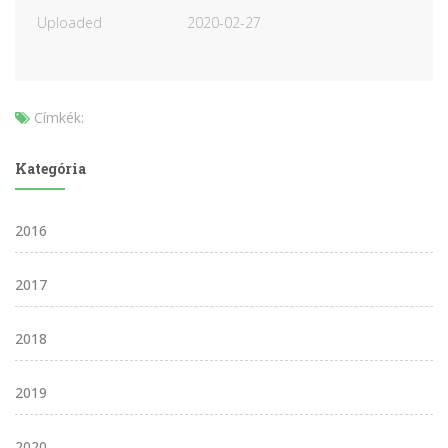
Uploaded
2020-02-27
Címkék:
Kategória
2016
2017
2018
2019
2020