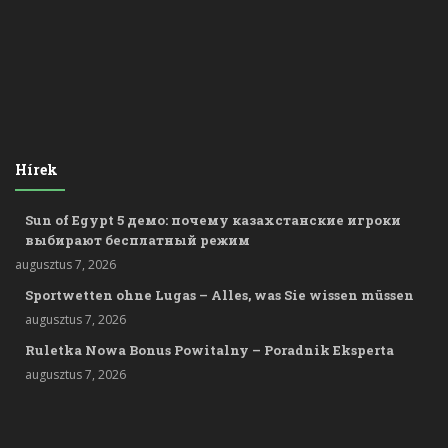
Hírek
Sun of Egypt 5 демо: почему казахстанские игроки
выбирают бесплатный режим
augusztus 7, 2026
Sportwetten ohne Lugas – Alles, was Sie wissen müssen
augusztus 7, 2026
Ruletka Nowa Bonus Powitalny – Poradnik Eksperta
augusztus 7, 2026