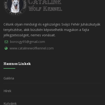
Célunk olyan minőségi és egészséges Svájci Fehér Juhászkutyák
tenyésztése, akik büszkén képviselhetik magukon a fajta
jellegzetességeit, nemes vonásait.
borosgy95@gmail.com
www.catalinewolfkennel.com
Hasznos Linkek
Galéria
Hírek
Kutyáink