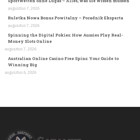
Sportwetten ohne Lugas – Alles, was Sie wissen müssen
augusztus 7, 2026
Ruletka Nowa Bonus Powitalny – Poradnik Eksperta
augusztus 7, 2026
Spinning the Digital Pokies: How Aussies Play Real-
Money Slots Online
augusztus 7, 2026
Australian Online Casino Free Spins: Your Guide to
Winning Big
augusztus 6, 2026