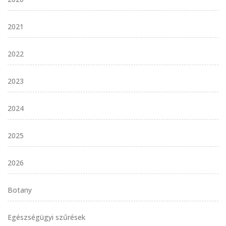
2021
2022
2023
2024
2025
2026
Botany
Egészségügyi szűrések