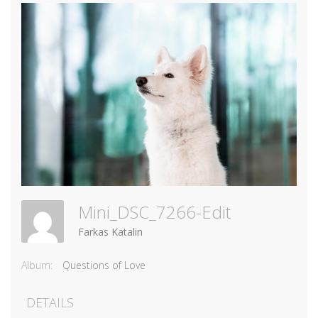
Mini_DSC_7266-Edit
Farkas Katalin
Album:
Questions of Love
DETAILS