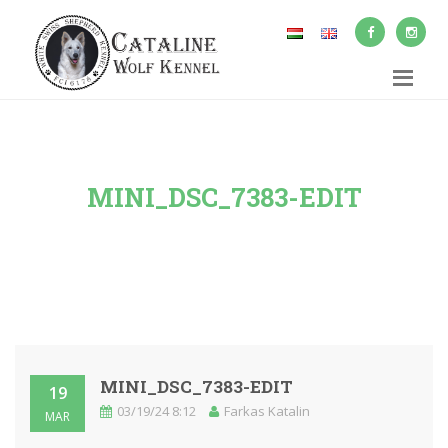
MINI_DSC_7383-EDIT
MINI_DSC_7383-EDIT
19
03/19/24 8:12
Farkas Katalin
MAR