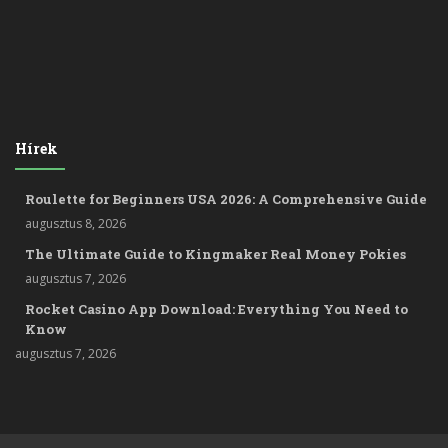
Hírek
Roulette for Beginners USA 2026: A Comprehensive Guide
augusztus 8, 2026
The Ultimate Guide to Kingmaker Real Money Pokies
augusztus 7, 2026
Rocket Casino App Download: Everything You Need to
Know
augusztus 7, 2026