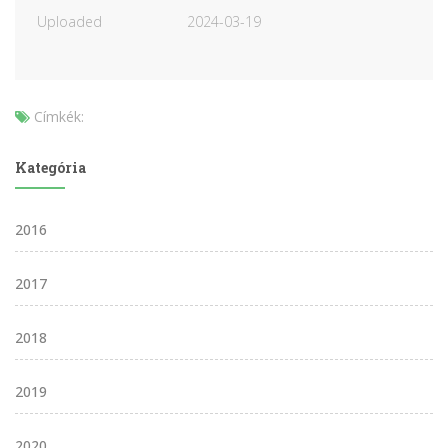
Uploaded
2024-03-19
Címkék:
Kategória
2016
2017
2018
2019
2020