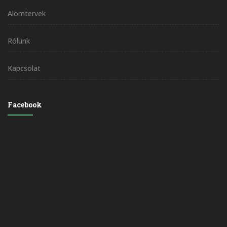
Alomtervek
Rólunk
Kapcsolat
Facebook