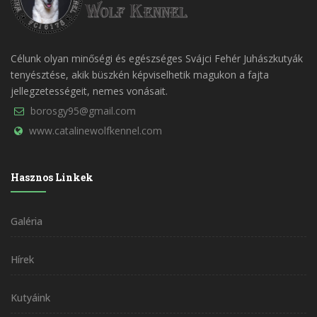
Célunk olyan minőségi és egészséges Svájci Fehér Juhászkutyák
tenyésztése, akik büszkén képviselhetik magukon a fajta
jellegzetességeit, nemes vonásait.
borosgy95@gmail.com
www.catalinewolfkennel.com
Hasznos Linkek
Galéria
Hírek
Kutyáink