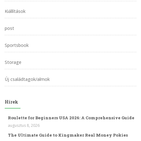
Kiállítások
post
Sportsbook
Storage
Új családtagok/almok
Hírek
Roulette for Beginners USA 2026: A Comprehensive Guide
augusztus 8, 2026
The Ultimate Guide to Kingmaker Real Money Pokies