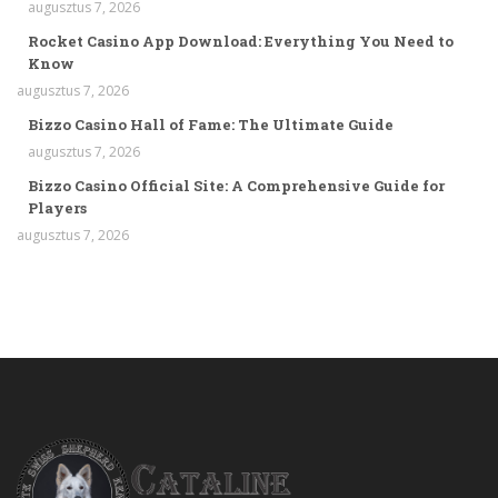
augusztus 7, 2026
Rocket Casino App Download: Everything You Need to
Know
augusztus 7, 2026
Bizzo Casino Hall of Fame: The Ultimate Guide
augusztus 7, 2026
Bizzo Casino Official Site: A Comprehensive Guide for
Players
augusztus 7, 2026