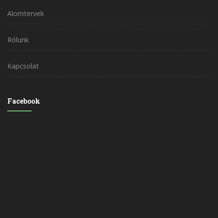
Alomtervek
Rólunk
Kapcsolat
Facebook