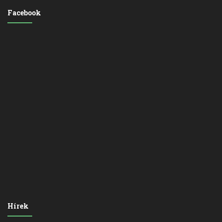
Facebook
Hírek