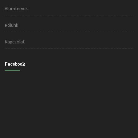
Alomtervek
Rólunk
Kapcsolat
Facebook