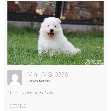
Mini_IMG_0399
Farkas Katalin
Album:
N alom kolyokfotok
DETAILS