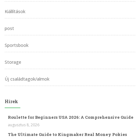
Kiállítások
post
Sportsbook
Storage
Új családtagok/almok
Hírek
Roulette for Beginners USA 2026: A Comprehensive Guide
augusztus 8, 2026
The Ultimate Guide to Kingmaker Real Money Pokies