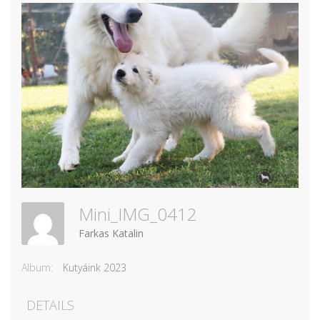
Mini_IMG_0412
Farkas Katalin
Album:
Kutyáink 2023
DETAILS