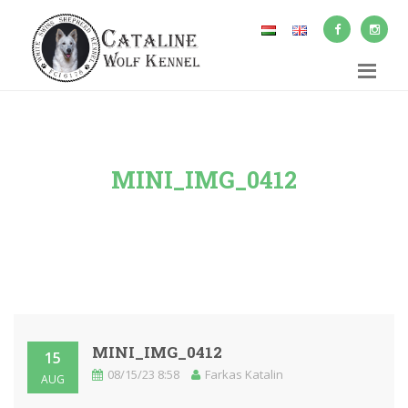
MINI_IMG_0412
MINI_IMG_0412
15
08/15/23 8:58
Farkas Katalin
AUG