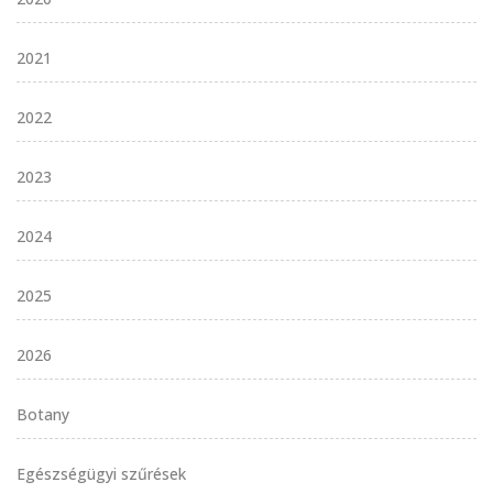
2021
2022
2023
2024
2025
2026
Botany
Egészségügyi szűrések