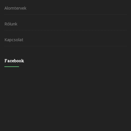
Alomtervek
Rólunk
Kapcsolat
Facebook