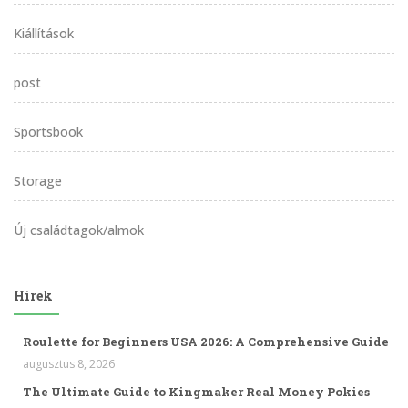
Kiállítások
post
Sportsbook
Storage
Új családtagok/almok
Hírek
Roulette for Beginners USA 2026: A Comprehensive Guide
augusztus 8, 2026
The Ultimate Guide to Kingmaker Real Money Pokies