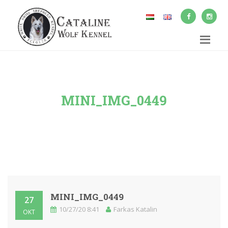
MINI_IMG_0449
MINI_IMG_0449
27
10/27/20 8:41
Farkas Katalin
OKT