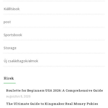
Kiállítások
post
Sportsbook
Storage
Új családtagok/almok
Hírek
Roulette for Beginners USA 2026: A Comprehensive Guide
augusztus 8, 2026
The Ultimate Guide to Kingmaker Real Money Pokies