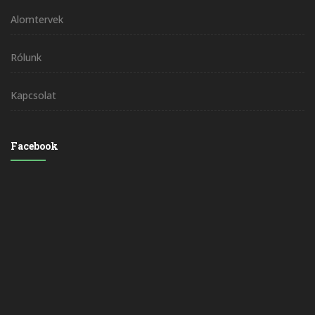
Alomtervek
Rólunk
Kapcsolat
Facebook