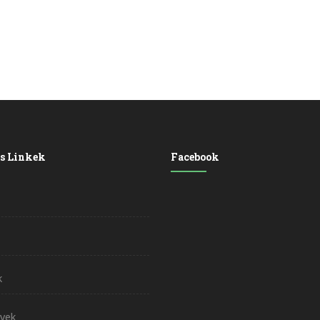
s Linkek
Facebook
k
vek