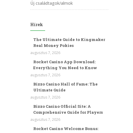
Új családtagok/almok
Hírek
The Ultimate Guide to Kingmaker
Real Money Pokies
augusztus 7, 2026
Rocket Casino App Download:
Everything You Need to Know
augusztus 7, 2026
Bizzo Casino Hall of Fame: The
Ultimate Guide
augusztus 7, 2026
Bizzo Casino Official Site: A
Comprehensive Guide for Players
augusztus 7, 2026
Rocket Casino Welcome Bonus: