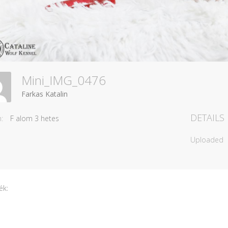
Mini_IMG_0476
Farkas Katalin
DETAILS
:
F alom 3 hetes
Uploaded
ék: