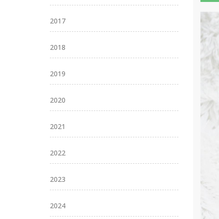
2017
2018
2019
2020
2021
2022
2023
2024