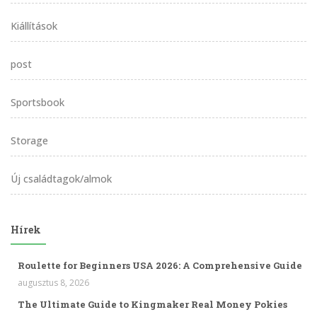
Kiállítások
post
Sportsbook
Storage
Új családtagok/almok
Hírek
Roulette for Beginners USA 2026: A Comprehensive Guide
augusztus 8, 2026
The Ultimate Guide to Kingmaker Real Money Pokies