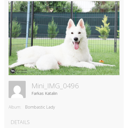
Mini_IMG_0496
Farkas Katalin
Album:
Bombastic Lady
DETAILS