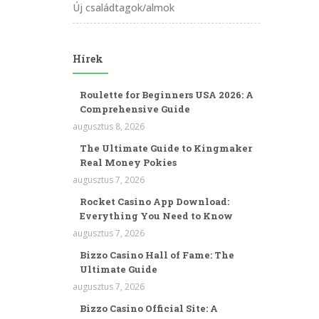
Új családtagok/almok
Hírek
Roulette for Beginners USA 2026: A
Comprehensive Guide
augusztus 8, 2026
The Ultimate Guide to Kingmaker
Real Money Pokies
augusztus 7, 2026
Rocket Casino App Download:
Everything You Need to Know
augusztus 7, 2026
Bizzo Casino Hall of Fame: The
Ultimate Guide
augusztus 7, 2026
Bizzo Casino Official Site: A