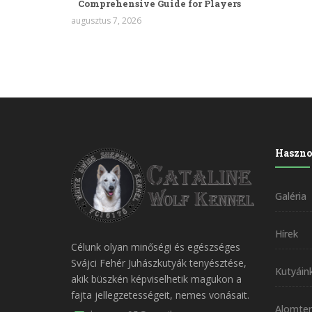
Comprehensive Guide for Players
augusztus 7, 2026
Haszno
Galéria
Hírek
Célunk olyan minőségi és egészséges
Svájci Fehér Juhászkutyák tenyésztése,
Kutyáin
akik büszkén képviselhetik magukon a
fajta jellegzetességeit, nemes vonásait.
Alomter