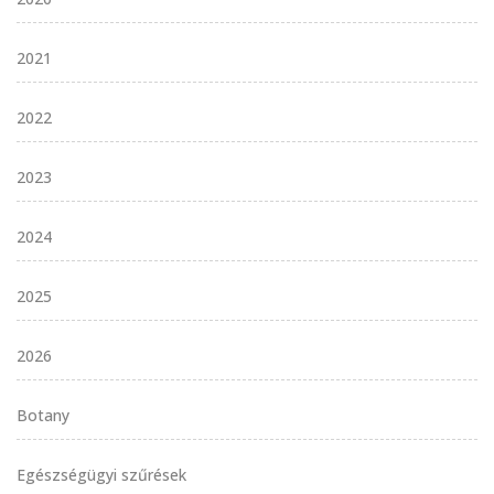
2021
2022
2023
2024
2025
2026
Botany
Egészségügyi szűrések