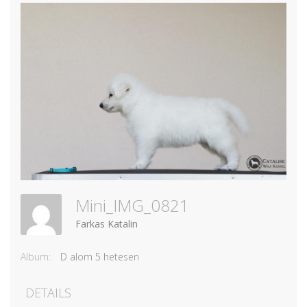
Mini_IMG_0821
Farkas Katalin
Album:
D alom 5 hetesen
DETAILS