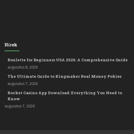
Hírek
Roulette for Beginners USA 2026: A Comprehensive Guide
augusztus 8, 2026
The Ultimate Guide to Kingmaker Real Money Pokies
augusztus 7, 2026
Rocket Casino App Download: Everything You Need to
Know
augusztus 7, 2026