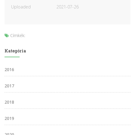
Uploaded
2021-07-26
Címkék:
Kategória
2016
2017
2018
2019
2020