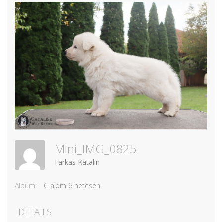
Mini_IMG_0825
Farkas Katalin
Album:
C alom 6 hetesen
DETAILS