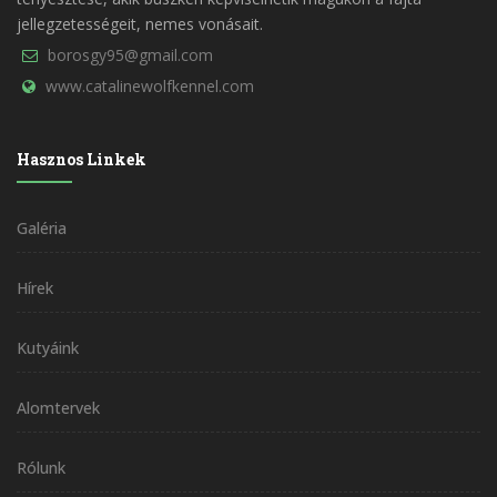
jellegzetességeit, nemes vonásait.
borosgy95@gmail.com
www.catalinewolfkennel.com
Hasznos Linkek
Galéria
Hírek
Kutyáink
Alomtervek
Rólunk