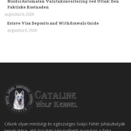
NordicAutomaten Valutakonvertering ved Uttak: Den
Faktiske Kostnaden
augusztus 6, 2026
Estave Visa Deposits and Withdrawals Guide
augusztus 6, 2026
Célunk olyan minőségi és egészséges Svájci Fehér Juhászkutyák
tenyésztése, akik büszkén képviselhetik magukon a fajta