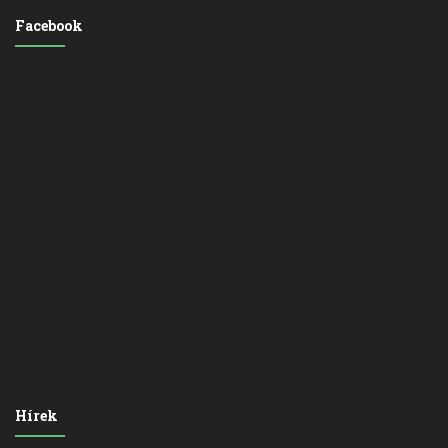
Facebook
Hírek