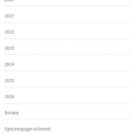
2021
2022
2023
2024
2025
2026
Botany
Egészségügyi szűrések