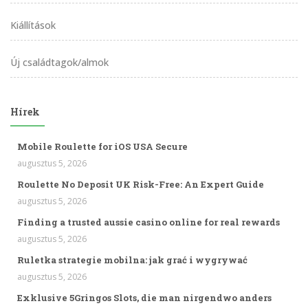
Kiállítások
Új családtagok/almok
Hírek
Mobile Roulette for iOS USA Secure
augusztus 5, 2026
Roulette No Deposit UK Risk-Free: An Expert Guide
augusztus 5, 2026
Finding a trusted aussie casino online for real rewards
augusztus 5, 2026
Ruletka strategie mobilna: jak grać i wygrywać
augusztus 5, 2026
Exklusive 5Gringos Slots, die man nirgendwo anders