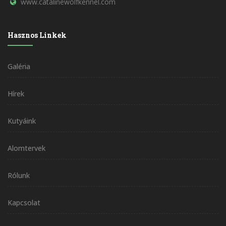
www.catalinewolfkennel.com
Hasznos Linkek
Galéria
Hírek
Kutyáink
Alomtervek
Rólunk
Kapcsolat