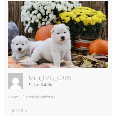
Mini_IMG_0965
Farkas Katalin
Album:
F alom kölyökfotók
DETAILS