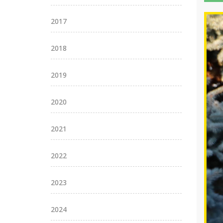
2017
2018
2019
2020
2021
2022
2023
2024