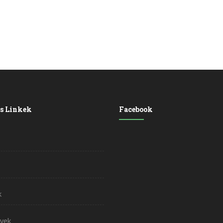
s Linkek
Facebook
k
vek