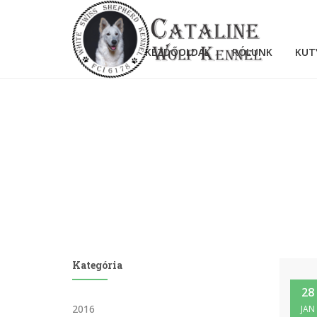
KEZDŐOLDAL
RÓLUNK
KUT
Kategória
28
2016
JAN