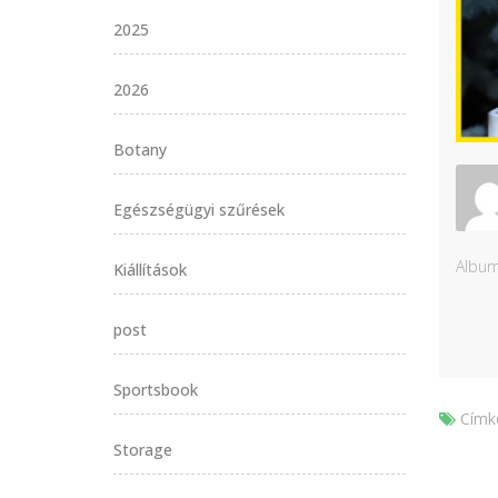
2025
2026
Botany
Egészségügyi szűrések
Album
Kiállítások
post
Sportsbook
Címk
Storage