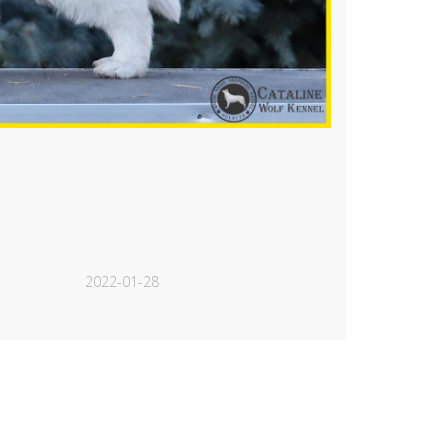
2022-01-28