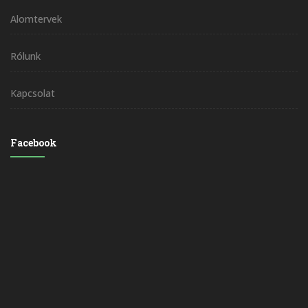
Alomtervek
Rólunk
Kapcsolat
Facebook