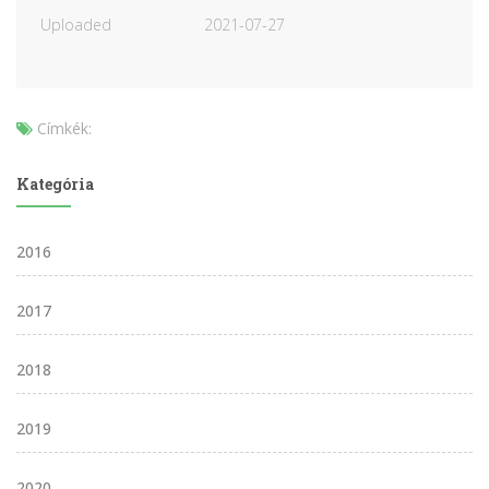
Uploaded
2021-07-27
Címkék:
Kategória
2016
2017
2018
2019
2020