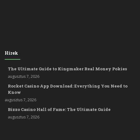
Hírek
The Ultimate Guide to Kingmaker Real Money Pokies
augusztus 7, 2026
Rocket Casino App Download: Everything You Need to
Know
augusztus 7, 2026
Bizzo Casino Hall of Fame: The Ultimate Guide
augusztus 7, 2026