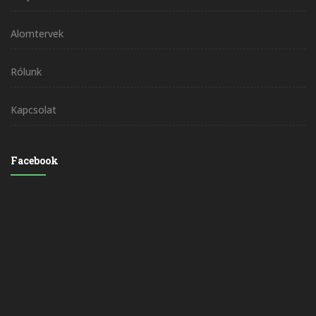
Alomtervek
Rólunk
Kapcsolat
Facebook