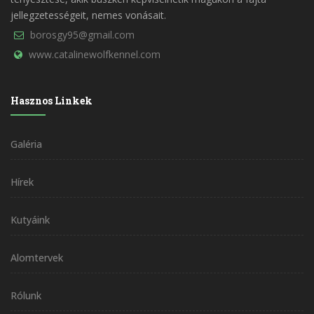
jellegzetességeit, nemes vonásait.
borosgy95@gmail.com
www.catalinewolfkennel.com
Hasznos Linkek
Galéria
Hírek
Kutyáink
Alomtervek
Rólunk