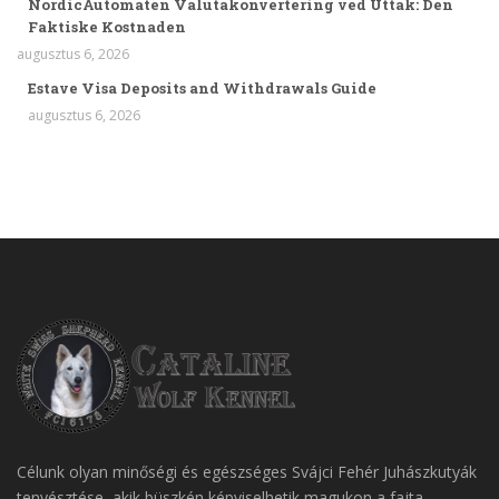
NordicAutomaten Valutakonvertering ved Uttak: Den
Faktiske Kostnaden
augusztus 6, 2026
Estave Visa Deposits and Withdrawals Guide
augusztus 6, 2026
Célunk olyan minőségi és egészséges Svájci Fehér Juhászkutyák
tenyésztése, akik büszkén képviselhetik magukon a fajta