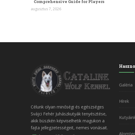
Comprehensive Guide for Players
augusztus 7, 2026
Haszno
Galéria
Hírek
Célunk olyan minőségi és egészséges
Svájci Fehér Juhászkutyák tenyésztése,
Kutyáin
akik büszkén képviselhetik magukon a
fajta jellegzetességeit, nemes vonásait.
Alomter