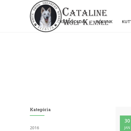
KEZDŐOLDAL
RÓLUNK
KUT
Kategória
30
2016
JAN