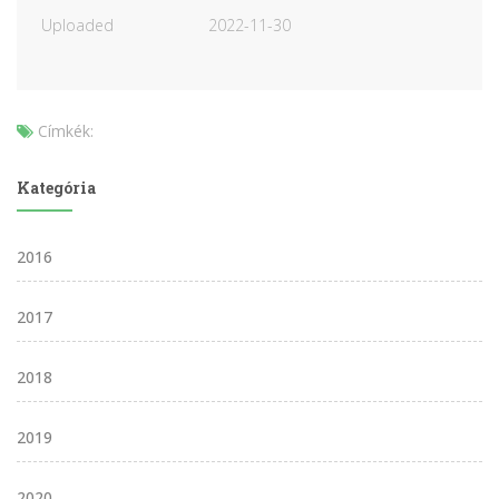
Uploaded
2022-11-30
Címkék:
Kategória
2016
2017
2018
2019
2020