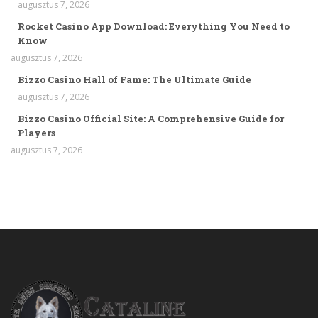
augusztus 7, 2026
Rocket Casino App Download: Everything You Need to
Know
augusztus 7, 2026
Bizzo Casino Hall of Fame: The Ultimate Guide
augusztus 7, 2026
Bizzo Casino Official Site: A Comprehensive Guide for
Players
augusztus 7, 2026