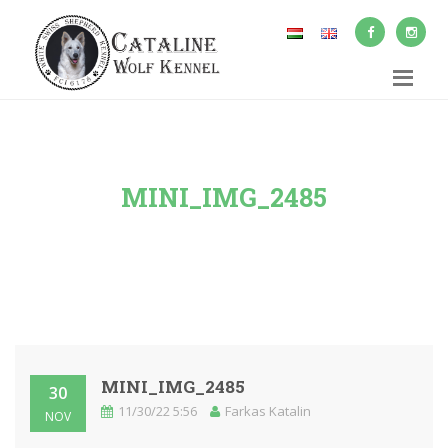
MINI_IMG_2485
MINI_IMG_2485
30
11/30/22 5:56
Farkas Katalin
NOV