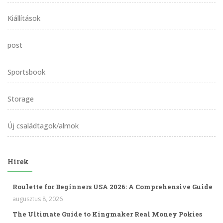
Kiállítások
post
Sportsbook
Storage
Új családtagok/almok
Hírek
Roulette for Beginners USA 2026: A Comprehensive Guide
augusztus 8, 2026
The Ultimate Guide to Kingmaker Real Money Pokies