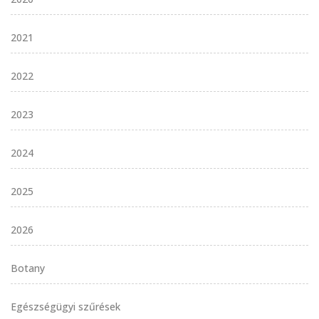
2021
2022
2023
2024
2025
2026
Botany
Egészségügyi szűrések