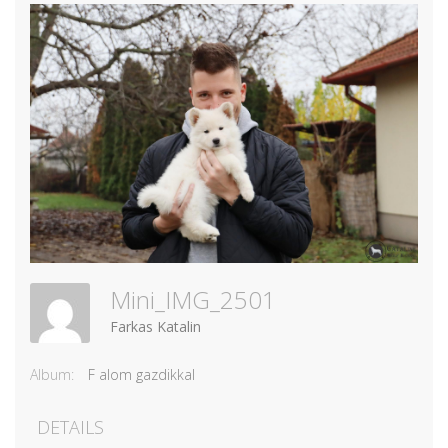
Mini_IMG_2501
Farkas Katalin
Album:
F alom gazdikkal
DETAILS