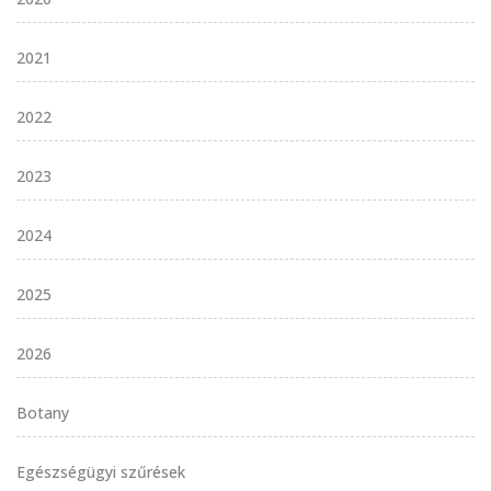
2021
2022
2023
2024
2025
2026
Botany
Egészségügyi szűrések