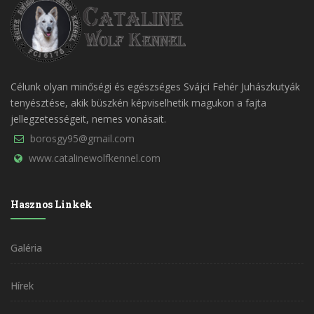
Célunk olyan minőségi és egészséges Svájci Fehér Juhászkutyák
tenyésztése, akik büszkén képviselhetik magukon a fajta
jellegzetességeit, nemes vonásait.
borosgy95@gmail.com
www.catalinewolfkennel.com
Hasznos Linkek
Galéria
Hírek