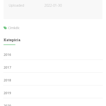
Uploaded
2022-01-30
Címkék:
Kategória
2016
2017
2018
2019
2020