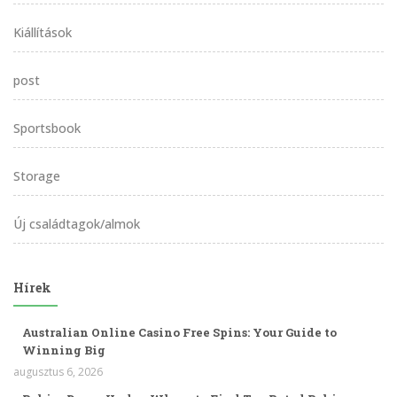
Kiállítások
post
Sportsbook
Storage
Új családtagok/almok
Hírek
Australian Online Casino Free Spins: Your Guide to
Winning Big
augusztus 6, 2026