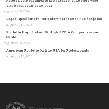
Roleta Demo Pagamento Instantâneo: Tudo o que você
precisa saber antes de jogar
augusztus 10, 2026
Legaal speelhuis in Rotterdam herkennen? Zo doe je dat
augusztus 10, 2026
Roulette High Stakes UK High RTP: A Comprehensive
Guide
augusztus 10, 2026
American Roulette Online USA for Professionals
augusztus 10, 2026