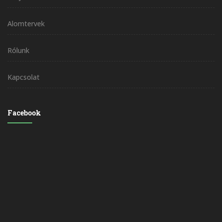
Alomtervek
Rólunk
Kapcsolat
Facebook