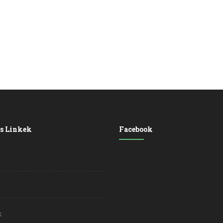
s Linkek
Facebook
k