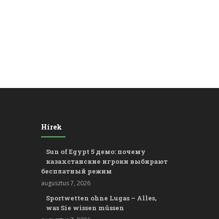
Hírek
Sun of Egypt 5 демо: почему
казахстанские игроки выбирают
бесплатный режим
augusztus 7, 2026
Sportwetten ohne Lugas – Alles,
was Sie wissen müssen