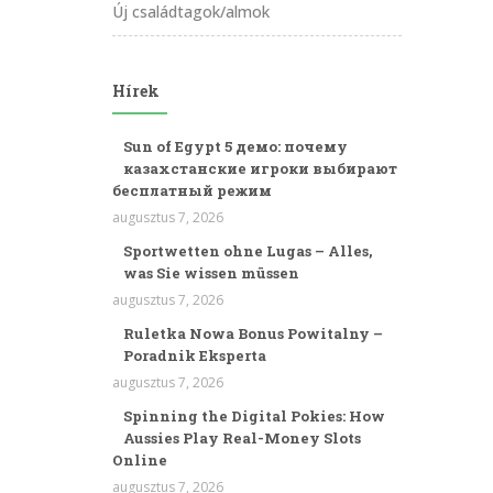
Új családtagok/almok
Hírek
Sun of Egypt 5 демо: почему
казахстанские игроки выбирают
бесплатный режим
augusztus 7, 2026
Sportwetten ohne Lugas – Alles,
was Sie wissen müssen
augusztus 7, 2026
Ruletka Nowa Bonus Powitalny –
Poradnik Eksperta
augusztus 7, 2026
Spinning the Digital Pokies: How
Aussies Play Real-Money Slots
Online
augusztus 7, 2026