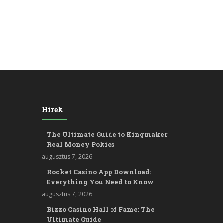
Hírek
The Ultimate Guide to Kingmaker
Real Money Pokies
augusztus 7, 2026
Rocket Casino App Download:
Everything You Need to Know
augusztus 7, 2026
Bizzo Casino Hall of Fame: The
Ultimate Guide