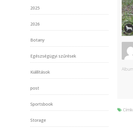
2025
2026
Botany
Egészségügyi szűrések
Album
Kiállítások
post
Sportsbook
Címk
Storage