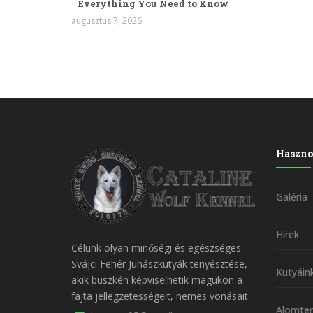
Everything You Need to Know
augusztus 7, 2026
Haszno
Galéria
Hírek
Célunk olyan minőségi és egészséges
Svájci Fehér Juhászkutyák tenyésztése,
Kutyáin
akik büszkén képviselhetik magukon a
fajta jellegzetességeit, nemes vonásait.
Alomter