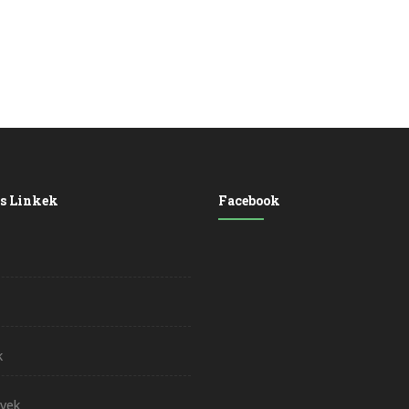
s Linkek
Facebook
k
vek