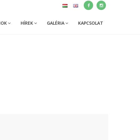
MOK
HÍREK
GALÉRIA
KAPCSOLAT