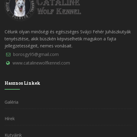
Célunk olyan minőségi és egészséges Svájci Fehér Juhászkutyák
tenyésztése, akik büszkén képviselhetik magukon a fajta
jellegzetességeit, nemes vonásait.
borosgy95@gmail.com
www.catalinewolfkennel.com
Hasznos Linkek
Galéria
Hírek
Kutyáink