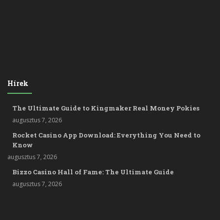
Hírek
The Ultimate Guide to Kingmaker Real Money Pokies
augusztus 7, 2026
Rocket Casino App Download: Everything You Need to
Know
augusztus 7, 2026
Bizzo Casino Hall of Fame: The Ultimate Guide
augusztus 7, 2026