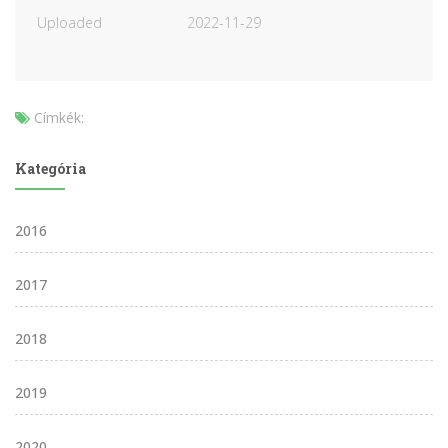
Uploaded
2022-11-29
Címkék:
Kategória
2016
2017
2018
2019
2020