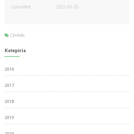
Uploaded
2025-03-26
Címkék:
Kategória
2016
2017
2018
2019
2020