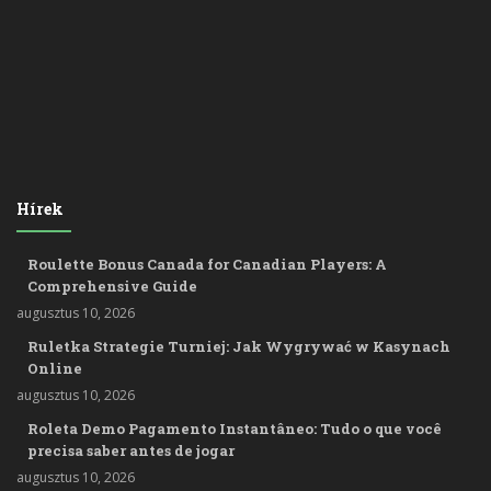
Hírek
Roulette Bonus Canada for Canadian Players: A
Comprehensive Guide
augusztus 10, 2026
Ruletka Strategie Turniej: Jak Wygrywać w Kasynach
Online
augusztus 10, 2026
Roleta Demo Pagamento Instantâneo: Tudo o que você
precisa saber antes de jogar
augusztus 10, 2026