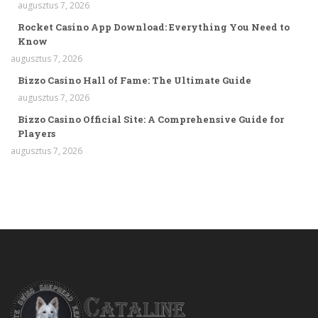
augusztus 7, 2026
Rocket Casino App Download: Everything You Need to
Know
augusztus 7, 2026
Bizzo Casino Hall of Fame: The Ultimate Guide
augusztus 7, 2026
Bizzo Casino Official Site: A Comprehensive Guide for
Players
augusztus 7, 2026