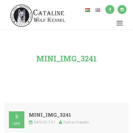
MINI_IMG_3241
MINI_IMG_3241
5
04/5/25 7:31
Farkas Katalin
APR