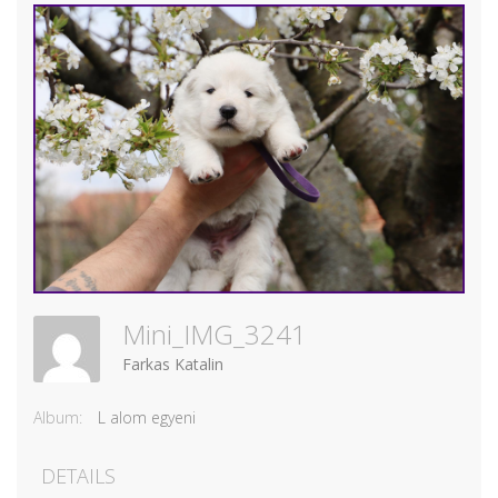
Mini_IMG_3241
Farkas Katalin
Album:
L alom egyeni
DETAILS