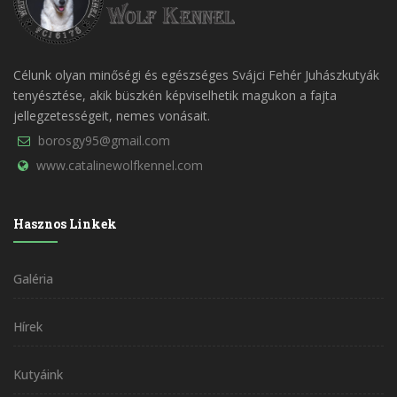
Célunk olyan minőségi és egészséges Svájci Fehér Juhászkutyák
tenyésztése, akik büszkén képviselhetik magukon a fajta
jellegzetességeit, nemes vonásait.
borosgy95@gmail.com
www.catalinewolfkennel.com
Hasznos Linkek
Galéria
Hírek
Kutyáink