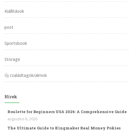
Kiállítások
post
Sportsbook
Storage
Új családtagok/almok
Hírek
Roulette for Beginners USA 2026: A Comprehensive Guide
augusztus 8, 2026
The Ultimate Guide to Kingmaker Real Money Pokies