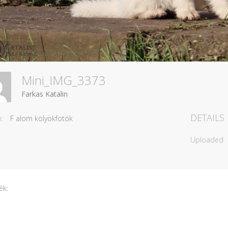
Mini_IMG_3373
Farkas Katalin
DETAILS
:
F alom kölyökfotók
Uploaded
ék: