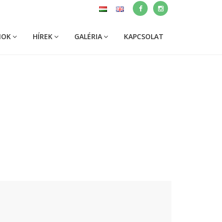
MOK
HÍREK
GALÉRIA
KAPCSOLAT