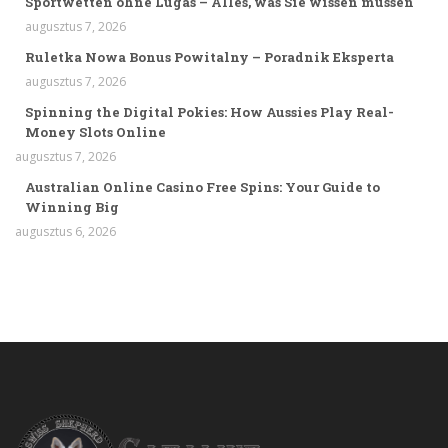
Sportwetten ohne Lugas – Alles, was Sie wissen müssen
augusztus 7, 2026
Ruletka Nowa Bonus Powitalny – Poradnik Eksperta
augusztus 7, 2026
Spinning the Digital Pokies: How Aussies Play Real-
Money Slots Online
augusztus 7, 2026
Australian Online Casino Free Spins: Your Guide to
Winning Big
augusztus 6, 2026