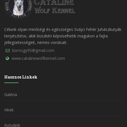
Célunk olyan minőségi és egészséges Svájci Fehér Juhászkutyák
tenyésztése, akik büszkén képviselhetik magukon a fajta
jellegzetességeit, nemes vonásait.
borosgy95@gmail.com
www.catalinewolfkennel.com
Hasznos Linkek
Galéria
Hírek
Kutyáink