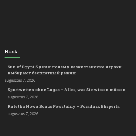
Hírek
Sun of Egypt 5 демо: почему казахстанские игроки
выбирают бесплатный режим
augusztus 7, 2026
Sportwetten ohne Lugas – Alles, was Sie wissen müssen
augusztus 7, 2026
Ruletka Nowa Bonus Powitalny – Poradnik Eksperta
augusztus 7, 2026