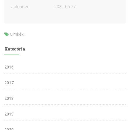
Uploaded
2022-06-27
Címkék:
Kategória
2016
2017
2018
2019
2020