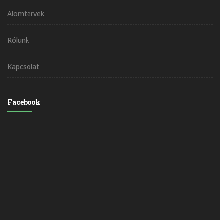
Alomtervek
Rólunk
Kapcsolat
Facebook