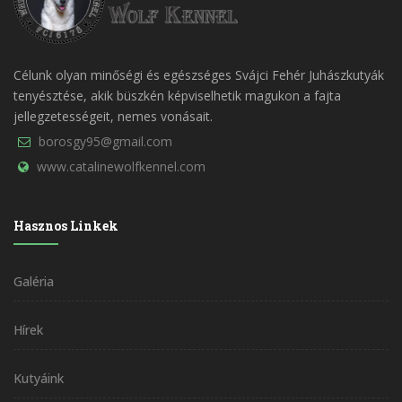
Célunk olyan minőségi és egészséges Svájci Fehér Juhászkutyák
tenyésztése, akik büszkén képviselhetik magukon a fajta
jellegzetességeit, nemes vonásait.
borosgy95@gmail.com
www.catalinewolfkennel.com
Hasznos Linkek
Galéria
Hírek
Kutyáink