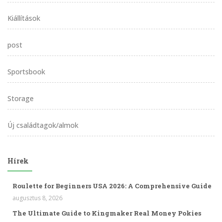
Kiállítások
post
Sportsbook
Storage
Új családtagok/almok
Hírek
Roulette for Beginners USA 2026: A Comprehensive Guide
augusztus 8, 2026
The Ultimate Guide to Kingmaker Real Money Pokies