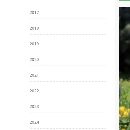
2017
2018
2019
2020
2021
2022
2023
2024