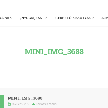
YÁINK
„NYUGDÍJBAN”
ELÉRHETŐ KISKUTYÁK
AL
MINI_IMG_3688
MINI_IMG_3688
05/8/25 7:35
Farkas Katalin
Y