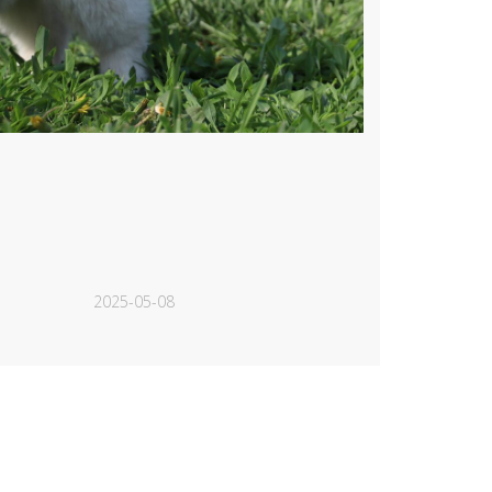
2025-05-08