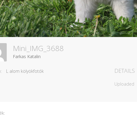
Mini_IMG_3688
Farkas Katalin
DETAILS
:
L alom kölyökfotók
Uploaded
ék: