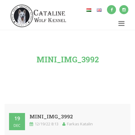
MINI_IMG_3992
MINI_IMG_3992
19
12/19/22 8:13
Farkas Katalin
DEC