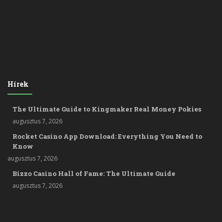
Hírek
The Ultimate Guide to Kingmaker Real Money Pokies
augusztus 7, 2026
Rocket Casino App Download: Everything You Need to
Know
augusztus 7, 2026
Bizzo Casino Hall of Fame: The Ultimate Guide
augusztus 7, 2026