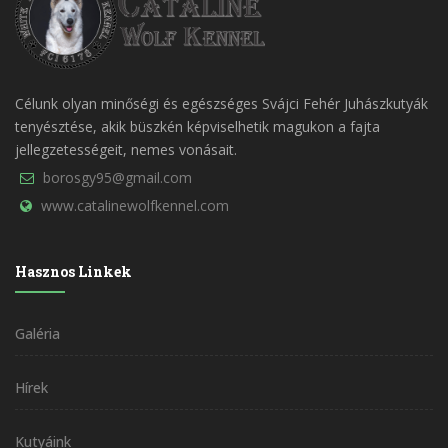
Célunk olyan minőségi és egészséges Svájci Fehér Juhászkutyák
tenyésztése, akik büszkén képviselhetik magukon a fajta
jellegzetességeit, nemes vonásait.
borosgy95@gmail.com
www.catalinewolfkennel.com
Hasznos Linkek
Galéria
Hírek
Kutyáink