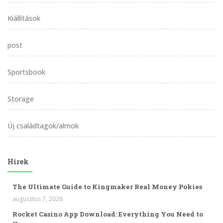
Kiállítások
post
Sportsbook
Storage
Új családtagok/almok
Hírek
The Ultimate Guide to Kingmaker Real Money Pokies
augusztus 7, 2026
Rocket Casino App Download: Everything You Need to