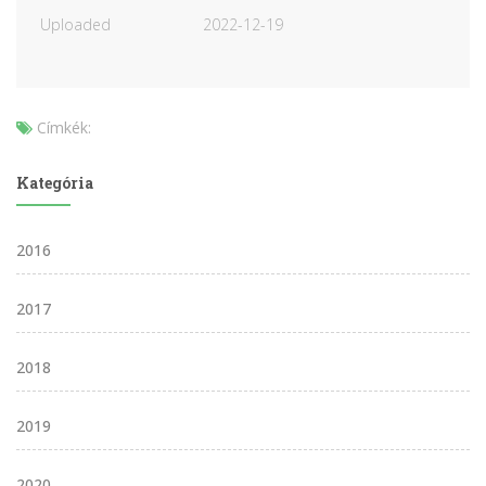
Uploaded
2022-12-19
Címkék:
Kategória
2016
2017
2018
2019
2020