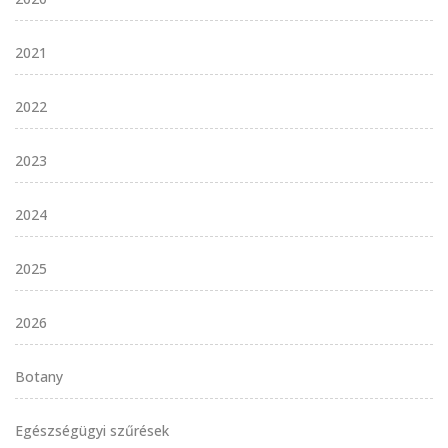
2021
2022
2023
2024
2025
2026
Botany
Egészségügyi szűrések