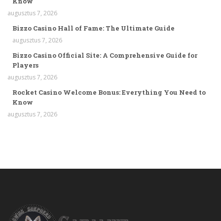
Know
augusztus 7, 2026
Bizzo Casino Hall of Fame: The Ultimate Guide
augusztus 7, 2026
Bizzo Casino Official Site: A Comprehensive Guide for
Players
augusztus 7, 2026
Rocket Casino Welcome Bonus: Everything You Need to
Know
augusztus 7, 2026