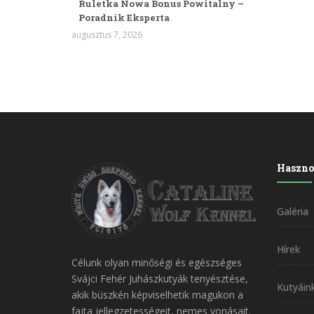
Ruletka Nowa Bonus Powitalny –
Poradnik Eksperta
augusztus 7, 2026
Haszno
Galéria
Hírek
Célunk olyan minőségi és egészséges
Svájci Fehér Juhászkutyák tenyésztése,
Kutyáin
akik büszkén képviselhetik magukon a
fajta jellegzetességeit, nemes vonásait.