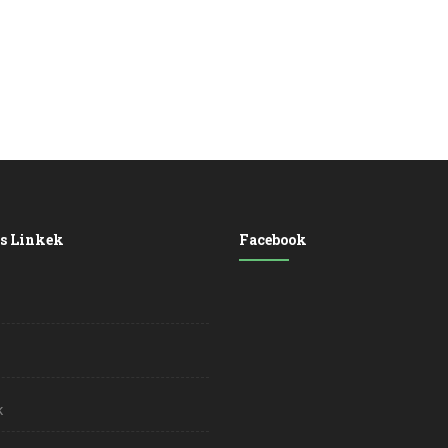
s Linkek
Facebook
k