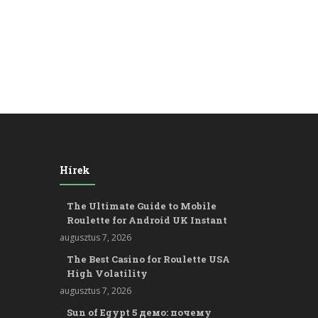
Hírek
The Ultimate Guide to Mobile
Roulette for Android UK Instant
augusztus 7, 2026
The Best Casino for Roulette USA
High Volatility
augusztus 7, 2026
Sun of Egypt 5 демо: почему