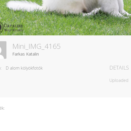
Mini_IMG_4165
Farkas Katalin
DETAILS
:
D alom kölyökfotók
Uploaded
ék: