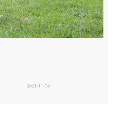
2021-11-06