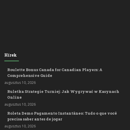
Hírek
Roulette Bonus Canada for Canadian Players: A
Comprehensive Guide
augusztus 10, 2026
Ruletka Strategie Turniej: Jak Wygrywać w Kasynach
Online
augusztus 10, 2026
Roleta Demo Pagamento Instantâneo: Tudo o que você
precisa saber antes de jogar
augusztus 10, 2026