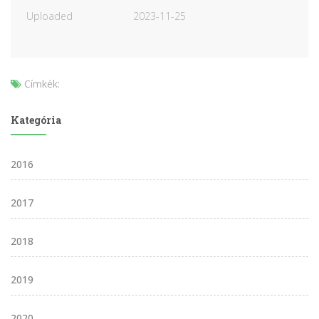
Uploaded
2023-11-25
Címkék:
Kategória
2016
2017
2018
2019
2020