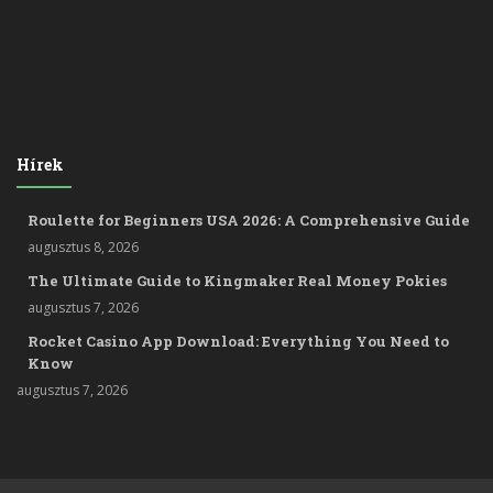
Hírek
Roulette for Beginners USA 2026: A Comprehensive Guide
augusztus 8, 2026
The Ultimate Guide to Kingmaker Real Money Pokies
augusztus 7, 2026
Rocket Casino App Download: Everything You Need to
Know
augusztus 7, 2026