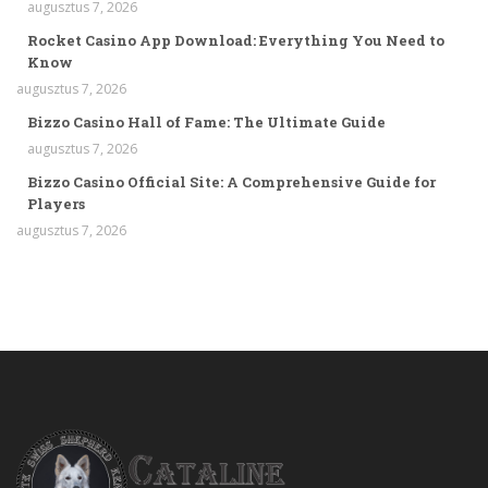
augusztus 7, 2026
Rocket Casino App Download: Everything You Need to
Know
augusztus 7, 2026
Bizzo Casino Hall of Fame: The Ultimate Guide
augusztus 7, 2026
Bizzo Casino Official Site: A Comprehensive Guide for
Players
augusztus 7, 2026