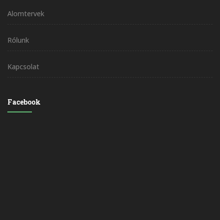
Alomtervek
Rólunk
Kapcsolat
Facebook