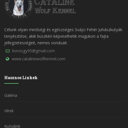
Célunk olyan minőségi és egészséges Svájci Fehér Juhászkutyák
tenyésztése, akik büszkén képviselhetik magukon a fajta
jellegzetességeit, nemes vonásait.
borosgy95@gmail.com
www.catalinewolfkennel.com
Hasznos Linkek
Galéria
Hírek
Kutyáink