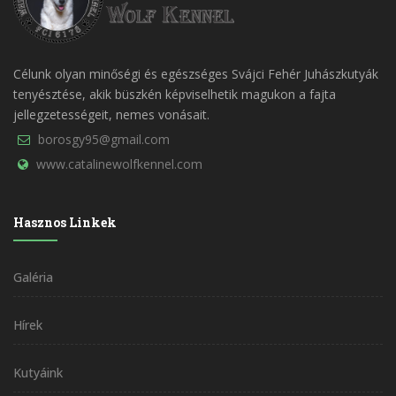
Célunk olyan minőségi és egészséges Svájci Fehér Juhászkutyák
tenyésztése, akik büszkén képviselhetik magukon a fajta
jellegzetességeit, nemes vonásait.
borosgy95@gmail.com
www.catalinewolfkennel.com
Hasznos Linkek
Galéria
Hírek
Kutyáink