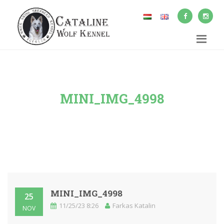
MINI_IMG_4998
MINI_IMG_4998
25
11/25/23 8:26
Farkas Katalin
NOV