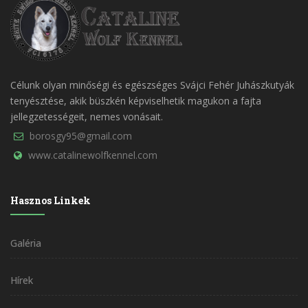
Célunk olyan minőségi és egészséges Svájci Fehér Juhászkutyák
tenyésztése, akik büszkén képviselhetik magukon a fajta
jellegzetességeit, nemes vonásait.
borosgy95@gmail.com
www.catalinewolfkennel.com
Hasznos Linkek
Galéria
Hírek