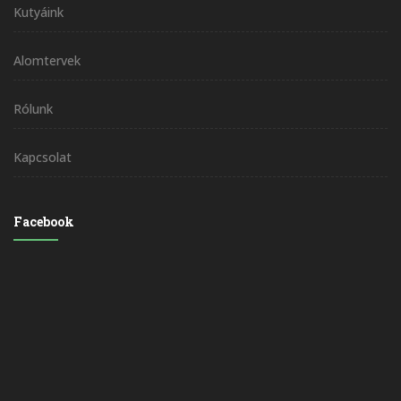
Kutyáink
Alomtervek
Rólunk
Kapcsolat
Facebook