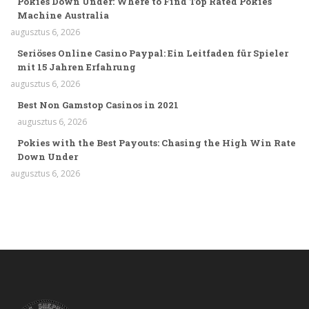
Pokies Down Under: Where to Find Top Rated Pokies
Machine Australia
augusztus 6, 2026
Seriöses Online Casino Paypal: Ein Leitfaden für Spieler
mit 15 Jahren Erfahrung
augusztus 6, 2026
Best Non Gamstop Casinos in 2021
augusztus 6, 2026
Pokies with the Best Payouts: Chasing the High Win Rate
Down Under
augusztus 6, 2026