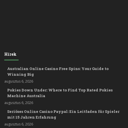
Hírek
Australian Online Casino Free Spins: Your Guide to
Winning Big
augusztus 6, 2026
Pokies Down Under: Where to Find Top Rated Pokies
Machine Australia
augusztus 6, 2026
Seriöses Online Casino Paypal: Ein Leitfaden für Spieler
mit 15 Jahren Erfahrung
augusztus 6, 2026