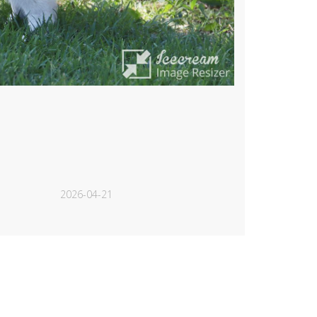
2026-04-21