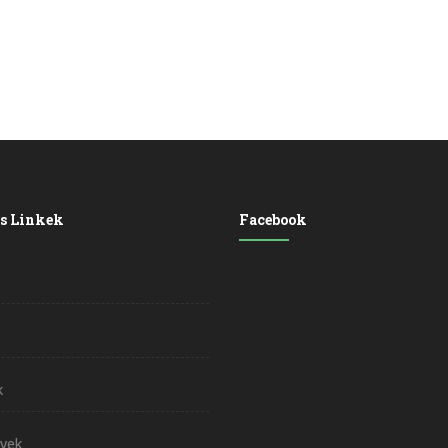
s Linkek
Facebook
k
vek