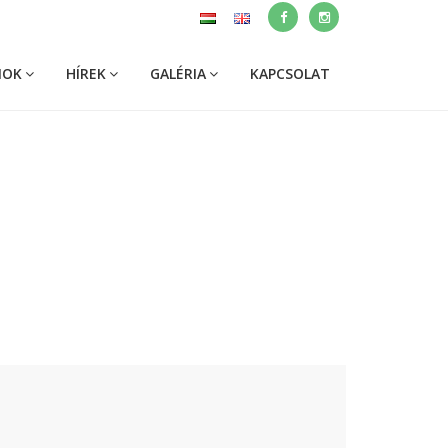
MOK
HÍREK
GALÉRIA
KAPCSOLAT